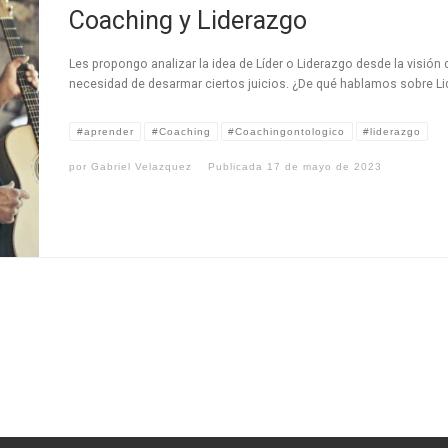
Coaching y Liderazgo
Les propongo analizar la idea de Líder o Liderazgo desde la visión
necesidad de desarmar ciertos juicios. ¿De qué hablamos sobre Li
#aprender
#Coaching
#Coachingontologico
#liderazgo
por
Gabriel Velazquez
Publicada
17 de mayo de 2023