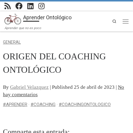
Saltar al contenido
Aprender Ontológico
Search
Men
Aprender que no es poco
GENERAL
ORIGEN DEL COACHING
ONTOLÓGICO
By
Gabriel Velazquez
| Published
25 de abril de 2023
|
No
hay comentarios
#APRENDER
·
#COACHING
·
#COACHINGONTOLOGICO
Comparte esta entrada: